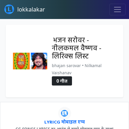
lokkalakar
भजन सरोवर -
नीलकमल वैष्णव -
लिरिक्स लिस्ट
bhajan sarovar • Nilkamal
Vaishanav
0 गीत
LYRICG मोबाइल एप्प
CG SONGS LYRICS का आनंद ले हमारे मोबाइल एप्प के साथ!