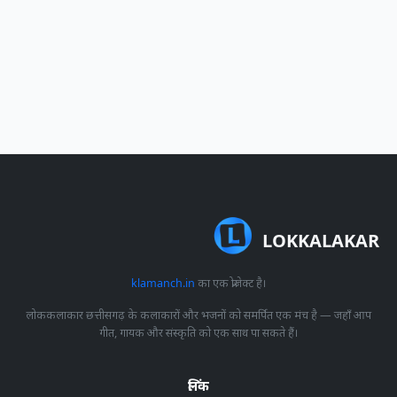
LOKKALAKAR
klamanch.in
का एक प्रोजेक्ट है।
लोककलाकार छत्तीसगढ़ के कलाकारों और भजनों को समर्पित एक मंच है — जहाँ आप
गीत, गायक और संस्कृति को एक साथ पा सकते हैं।
लिंक