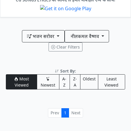
भजन सरोवर
नीलकमल वैष्णव
Clear Filters
Sort By:
Most
A-
Z-
Oldest
Least
Viewed
Newest
Z
A
Viewed
Prev
1
Next