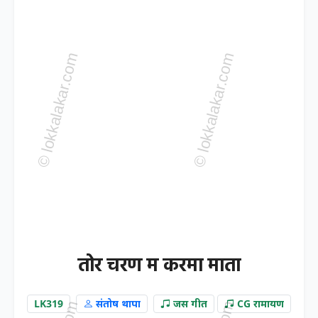
तोर चरण म करमा माता
LK319
संतोष थापा
जस गीत
CG रामायण