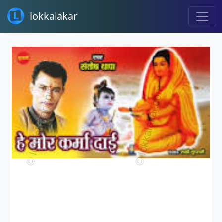
lokkalakar