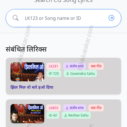
संबंधित लिरिक्स
LK281
संतोष थापा
जस गीत
725
Govendra Sahu
झिल मिल वो बारे हओ दिया
LK803
संतोष थापा
जस गीत
42
Keshav Sahu