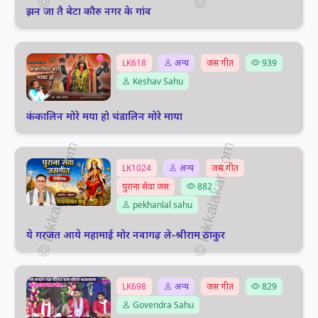
झन जा तै बेटा कौरु नगर के गांव
LK618
अन्य
जस गीत
939
Keshav Sahu
कंकालिन मोरे मया हो चंडालिन मोरे माया
LK1024
अन्य
जस गीत
पुराना सेवा जस
882
pekhanlal sahu
ये गरजत आये महामाई मोर नवागढ़ ले-श्रीराम ठाकुर
LK698
अन्य
जस गीत
829
Govendra Sahu