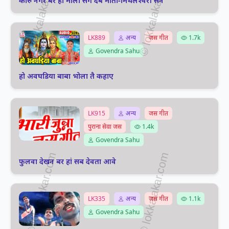
कौरु नगर बर हो मोला संग देबे माता-मिथलेश्वरी सेन
LK889
अन्य
जस गीत
1.7k
Govendra Sahu
हो अवघडिया बाबा भोला तै कहाए
LK915
अन्य
जस गीत
पुराना सेवा जस
1.4k
Govendra Sahu
फुलवा देखन बर हां सब देवता आवे
LK335
अन्य
जस गीत
1.1k
Govendra Sahu