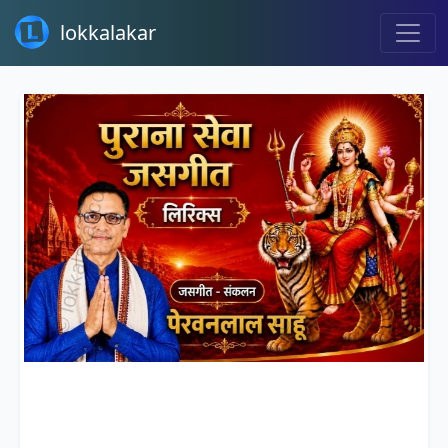
lokkalakar