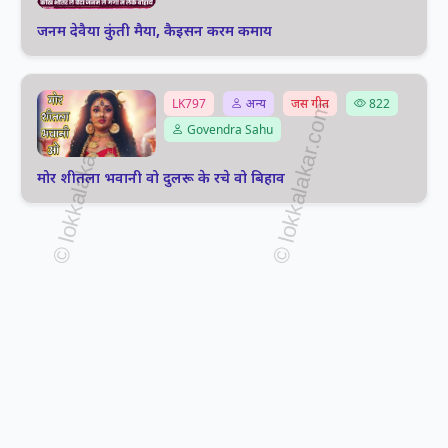
जनम देवैया कुंती मैया, कैइसन करम कमाय
LK797
अन्य
जस गीत
822
Govendra Sahu
मोर शीतला भवानी वो दुलरू के रचे वो बिहाव