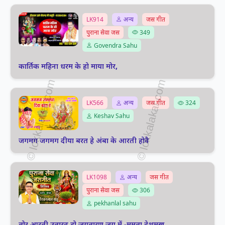
LK914
अन्य
जस गीत
पुराना सेवा जस
349
Govendra Sahu
कार्तिक महिना धरम के हो माया मोर,
LK566
अन्य
जस गीत
324
Keshav Sahu
जगमग जगमग दीया बरत हे अंबा के आरती होवै
LK1098
अन्य
जस गीत
पुराना सेवा जस
306
pekhanlal sahu
तोर आरती उतारव हो जगतारण जग में -ममता देशमुख