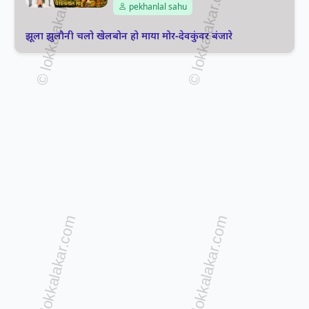
pekhanlal sahu
झूला झुलौनी चलो खेलबोन हो माया मोर-देवकुंवर बंजारे