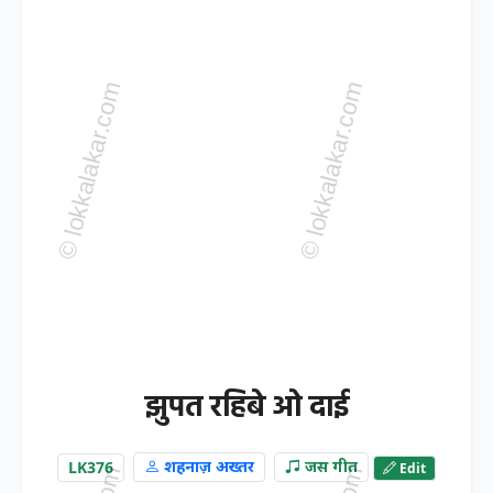
झुपत रहिबे ओ दाई
LK376
शहनाज़ अख्तर
जस गीत
Edit