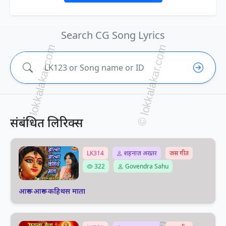
Search CG Song Lyrics
संबंधित लिरिक्स
LK314
शहनाज़ अख्तर
जस गीत
322
Govendra Sahu
आरूग आरूग कहिथस माता