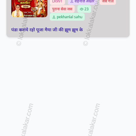
LK991
शहनाज़ अख्तर
जस गीत
पुराना सेवा जस
23
pekhanlal sahu
पंडा कराये रहो पूजा मैया जी की झूम झूम के