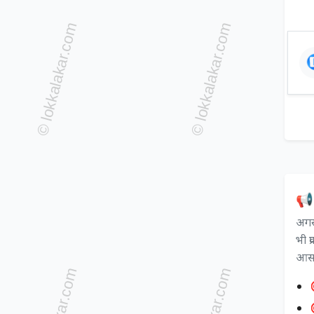
📢 
अगर 
भी प
आसान
