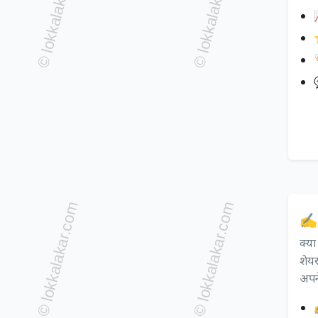

✍️
क्य
शेयर
अपने