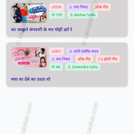
LK596
चंपा निषाद
लोक गीत
105
Keshav Sahu
का जादू करे संगवारी के मन मोही डारे रे
LK901
कांति कार्तिक यादव
चंपा निषाद
लोक गीत
CG होली गीत
44
Govendra Sahu
मया ला देबे का उधार वो