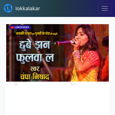
lokkalakar