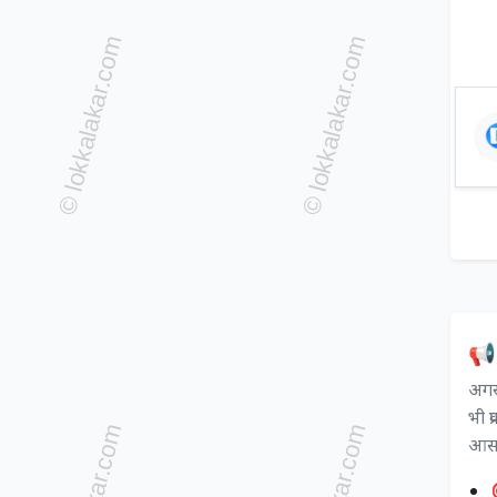
📢 
अगर 
भी प
आसान