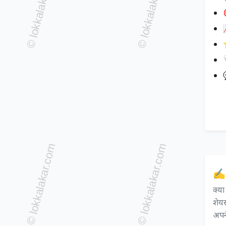


✍️
क्य
शेयर
अपने